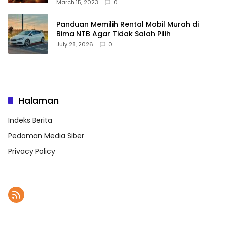
Moskow menyangkal
March 15, 2023
0
Panduan Memilih Rental Mobil Murah di
Bima NTB Agar Tidak Salah Pilih
July 28, 2026
0
Halaman
Indeks Berita
Pedoman Media Siber
Privacy Policy