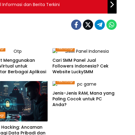
 Informasi dan Berita Terkini
ogi
Teknologi
t Menggunakan
Cari SMM Panel Jual
irtual untuk
Followers Indonesia? Cek
ar Berbagai Aplikasi
Website LuckySMM
Teknologi
Jenis-Jenis RAM, Mana yang
Paling Cocok untuk PC
Anda?
ogi
 Hacking: Ancaman
bagi Data Pribadi dan