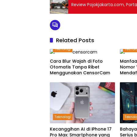
Review Pojokjakarta.com, Portal
Related Posts
Teknologi
Teknol
Cara Blur Wajah di Foto
Manfaa
Otomatis Tanpa Ribet
Nomor V
Menggunakan CensorCam
Mendaft
Teknologi
Teknol
Kecanggihan AI di iPhone 17
Bahaya
Pro Max: Smartphone yang
Serius 