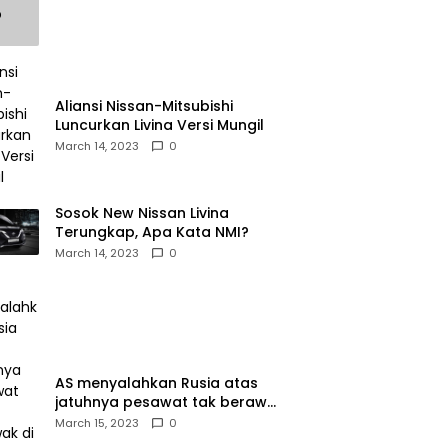
Aliansi Nissan-Mitsubishi
Luncurkan Livina Versi Mungil
March 14, 2023
0
Sosok New Nissan Livina
Terungkap, Apa Kata NMI?
March 14, 2023
0
AS menyalahkan Rusia atas
jatuhnya pesawat tak berawak
di Laut Hitam, Moskow
March 15, 2023
0
menyangkal