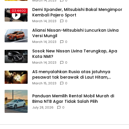
March 14, 2023
0
Demi Xpander, Mitsubishi Bakal Mengimpor
03:44:00
Kembali Pajero Sport
March 14, 2023
0
Aliansi Nissan-Mitsubishi Luncurkan Livina
Versi Mungil
March 14, 2023
0
Sosok New Nissan Livina Terungkap, Apa
Kata NMI?
March 14, 2023
0
AS menyalahkan Rusia atas jatuhnya
pesawat tak berawak di Laut Hitam,
Moskow menyangkal
March 15, 2023
0
Panduan Memilih Rental Mobil Murah di
Bima NTB Agar Tidak Salah Pilih
July 28, 2026
0