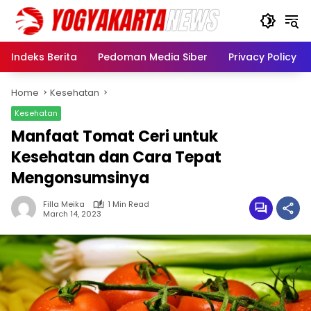
Skip
to
content
Indeks Berita
Pedoman Media Siber
Privacy Policy
Home
Kesehatan
Kesehatan
Manfaat Tomat Ceri untuk
Kesehatan dan Cara Tepat
Mengonsumsinya
Filla Meika
1 Min Read
March 14, 2023