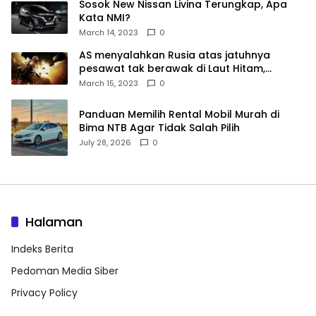
Sosok New Nissan Livina Terungkap, Apa
Kata NMI?
March 14, 2023
0
AS menyalahkan Rusia atas jatuhnya
pesawat tak berawak di Laut Hitam,
Moskow menyangkal
March 15, 2023
0
Panduan Memilih Rental Mobil Murah di
Bima NTB Agar Tidak Salah Pilih
July 28, 2026
0
Halaman
Indeks Berita
Pedoman Media Siber
Privacy Policy