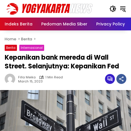
Skip
to
content
Indeks Berita
Pedoman Media Siber
Privacy Policy
Home
Berita
Berita
Internasional
Kepanikan bank mereda di Wall
Street. Selanjutnya: Kepanikan Fed
Filla Meika
1 Min Read
March 15, 2023