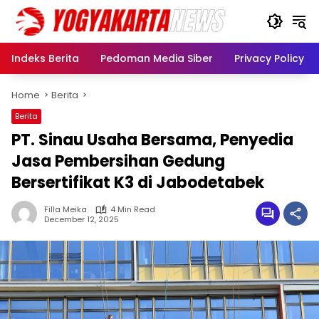
Skip
to
content
Indeks Berita
Pedoman Media Siber
Privacy Policy
Home
Berita
Berita
PT. Sinau Usaha Bersama, Penyedia
Jasa Pembersihan Gedung
Bersertifikat K3 di Jabodetabek
Filla Meika
4 Min Read
December 12, 2025