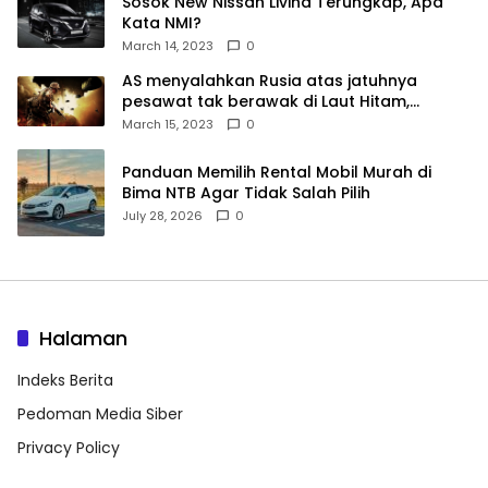
Sosok New Nissan Livina Terungkap, Apa
Kata NMI?
March 14, 2023
0
AS menyalahkan Rusia atas jatuhnya
pesawat tak berawak di Laut Hitam,
Moskow menyangkal
March 15, 2023
0
Panduan Memilih Rental Mobil Murah di
Bima NTB Agar Tidak Salah Pilih
July 28, 2026
0
Halaman
Indeks Berita
Pedoman Media Siber
Privacy Policy